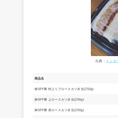
出典：
トンカツ
商品名
林SPF豚 特上リブロースカツ弁当(250g)
林SPF豚 上ロースカツ弁当(200g)
林SPF豚 肩ロースカツ弁当(200g)