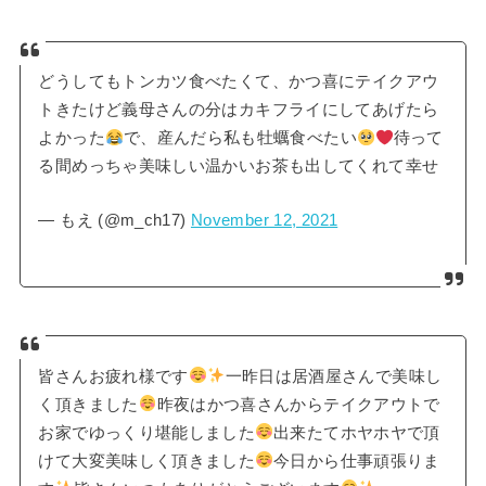
どうしてもトンカツ食べたくて、かつ喜にテイクアウ
トきたけど義母さんの分はカキフライにしてあげたら
よかった
で、産んだら私も牡蠣食べたい
待って
る間めっちゃ美味しい温かいお茶も出してくれて幸せ
— もえ (@m_ch17)
November 12, 2021
皆さんお疲れ様です
一昨日は居酒屋さんで美味し
く頂きました
昨夜はかつ喜さんからテイクアウトで
お家でゆっくり堪能しました
出来たてホヤホヤで頂
けて大変美味しく頂きました
今日から仕事頑張りま