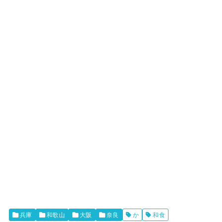
兵庫
和歌山
大阪
奈良
か
和食