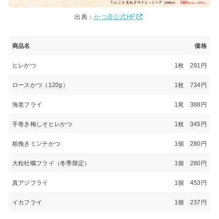
出典：
かつ喜公式HP
商品名
価格
ヒレかつ
1枚 291円
ロースかつ（120g）
1枚 734円
海老フライ
1尾 388円
手巻き梅しそヒレかつ
1枚 345円
粗挽きミンチかつ
1個 280円
大粒牡蠣フライ（冬季限定）
1個 280円
真アジフライ
1個 453円
イカフライ
1個 237円