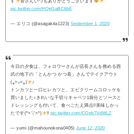
す
皆さんいつもありがとうございます
pic.twitter.com/HQeGaBC6bE
— エリコ (@asagakita1223)
September 1, 2020
今日の夕食は、フォロワーさんが店長さんを務める西
武の地下の「とんかつ かつ喜」さんでテイクアウト
(⁎˃ᴗ˂⁎)
♪
トンカツと一口ヒレカツと、エビクリームコロッケを
買いました♪きれいな千切りキャベツ1袋分とソースと
ドレッシングも付いて、食べごたえ満点!!美味しかっ
たです(*>▽<*)
!!
pic.twitter.com/COeb7VdWLZ
— yumi (@mahounokona0405)
June 12, 2020