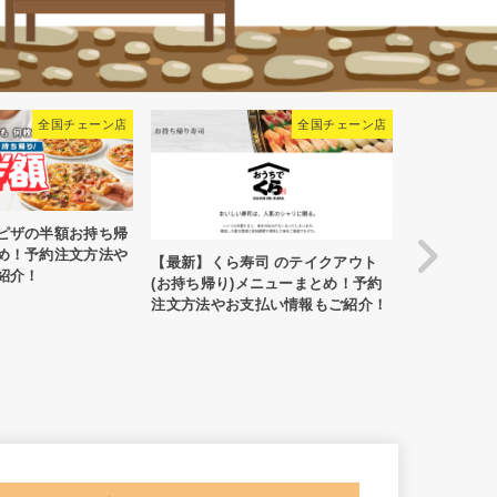
全国チェーン店
全国チェーン店
半額お持ち帰
約注文方法や
【最新】くら寿司 のテイクアウト
【最新】はま寿司の
(お持ち帰り)メニューまとめ！予約
持ち帰り)メニュー
注文方法やお支払い情報もご紹介！
方法や支払い方法