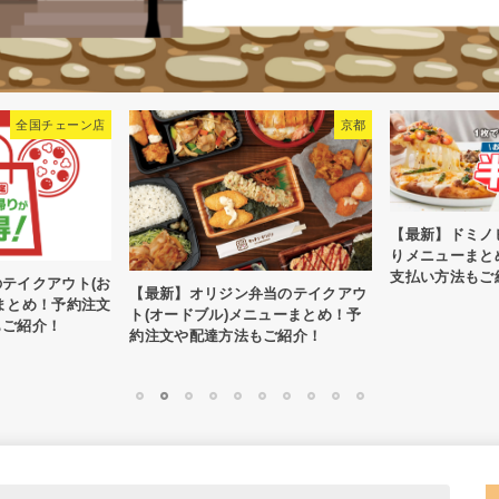
チェーン店
京都
【最新】ドミノピザの
りメニューまとめ！予
支払い方法もご紹介！
アウト(お
【最新】オリジン弁当のテイクアウ
！予約注文
ト(オードブル)メニューまとめ！予
介！
約注文や配達方法もご紹介！
1
2
3
4
5
6
7
8
9
10