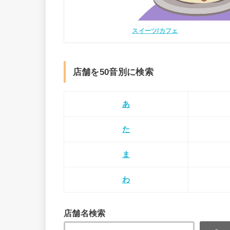
スイーツ/カフェ
店舗を50音別に検索
あ
た
ま
わ
店舗名検索