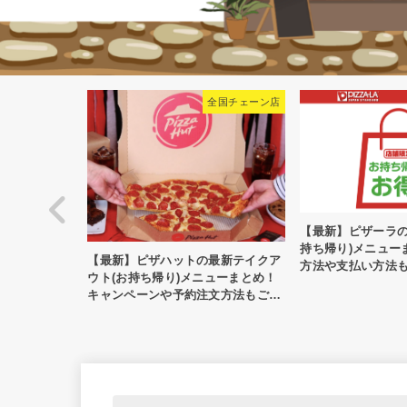
ェーン店
全国チェーン店
全国
テイク
【最新】ピザーラのテイク
注文方
持ち帰り)メニューまとめ
【最新】ピザハットの最新テイクア
方法や支払い方法もご紹
ウト(お持ち帰り)メニューまとめ！
キャンペーンや予約注文方法もご紹
介！