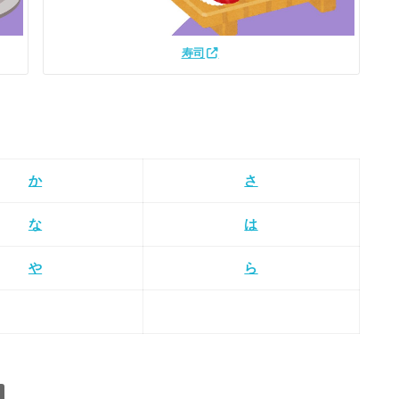
寿司
か
さ
な
は
や
ら