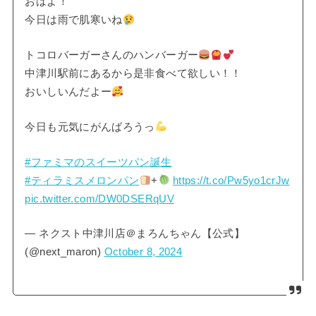
おはよ！
今日は雨で肌寒いね
トコロバーガーさんのハンバーガー
中津川駅前にあるから是非食べて欲しい！！
おいしいんだよー
今日も元気にがんばろうっ
#ファミマのスイーツパン誕生
#ティラミスメロンパン
+
https://t.co/Pw5yo1crJw
pic.twitter.com/DW0DSERqUV
— ネクスト中津川店＠まろんちゃん【公式】
(@next_maron)
October 8, 2024