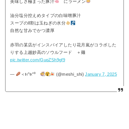
美味しさ極まった豚汁
にラーメン
油分塩分控えめタイプの白味噌豚汁
スープの8割は玉ねぎの水分
自然な甘みでかつ濃厚
赤羽の某店がインスパイアしたり花月嵐がコラボした
りする上越妙高のソウルフード ＋麺
pic.twitter.com/GuqZSh9gf9
—
＜ŧ‹”ŧ‹”⁰͏
͏ (@meshi_shi)
January 7, 2025