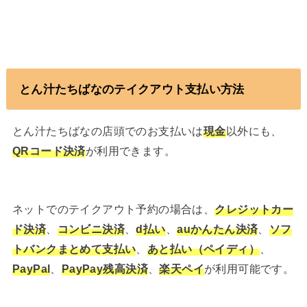
とん汁たちばなのテイクアウト支払い方法
とん汁たちばなの店頭でのお支払いは
現金
以外にも、
QRコード決済
が利用できます。
ネットでのテイクアウト予約の場合は、
クレジットカー
ド決済
、
コンビニ決済
、
d払い
、
auかんたん決済
、
ソフ
トバンクまとめて支払い
、
あと払い（ペイディ）
、
PayPal
、
PayPay残高決済
、
楽天ペイ
が利用可能です。