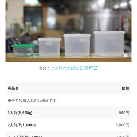
出典：
とん汁たちばな公式HP
商品名
価格
※全て容器込みのお値段です。
1人前(約650g)
990円
2人前(約1,400g)
2,000円