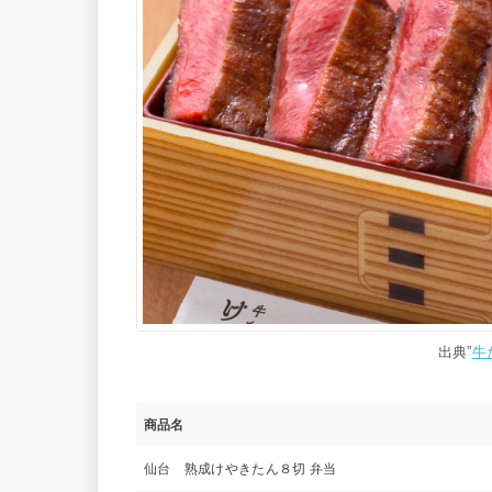
出典”
牛
商品名
仙台 熟成けやきたん８切 弁当