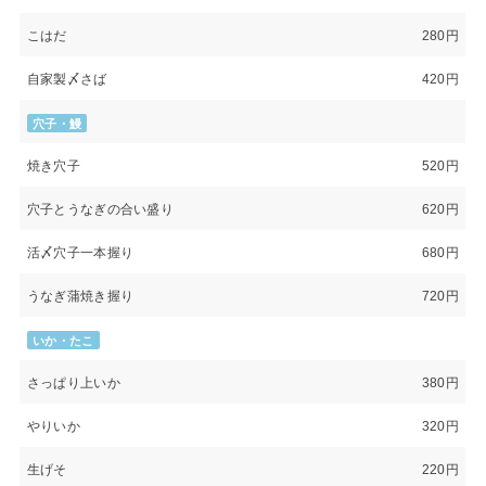
こはだ
280円
自家製〆さば
420円
穴子・鰻
焼き穴子
520円
穴子とうなぎの合い盛り
620円
活〆穴子一本握り
680円
うなぎ蒲焼き握り
720円
いか・たこ
さっぱり上いか
380円
やりいか
320円
生げそ
220円