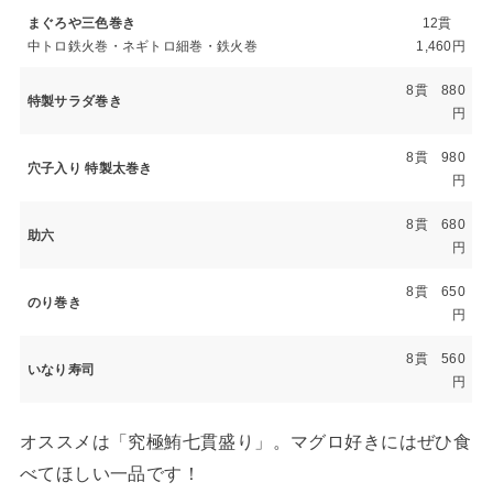
まぐろや三色巻き
12貫
中トロ鉄火巻・ネギトロ細巻・鉄火巻
1,460円
8貫 880
特製サラダ巻き
円
8貫 980
穴子入り 特製太巻き
円
8貫 680
助六
円
8貫 650
のり巻き
円
8貫 560
いなり寿司
円
オススメは「究極鮪七貫盛り」。マグロ好きにはぜひ食
べてほしい一品です！