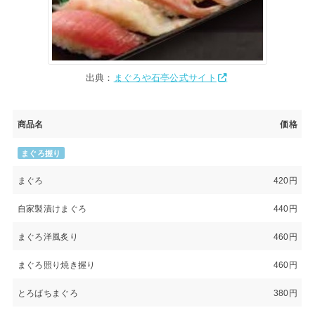
出典：
まぐろや石亭公式サイト
商品名
価格
まぐろ握り
まぐろ
420円
自家製漬けまぐろ
440円
まぐろ洋風炙り
460円
まぐろ照り焼き握り
460円
とろばちまぐろ
380円