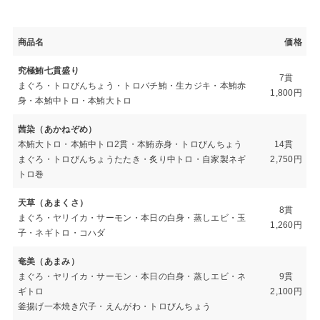
商品名
価格
究極鮪七貫盛り
7貫
まぐろ・トロびんちょう・トロバチ鮪・生カジキ・本鮪赤
1,800円
身・本鮪中トロ・本鮪大トロ
茜染（あかねぞめ）
本鮪大トロ・本鮪中トロ2貫・本鮪赤身・トロびんちょう
14貫
まぐろ・トロびんちょうたたき・炙り中トロ・自家製ネギ
2,750円
トロ巻
天草（あまくさ）
8貫
まぐろ・ヤリイカ・サーモン・本日の白身・蒸しエビ・玉
1,260円
子・ネギトロ・コハダ
奄美（あまみ）
まぐろ・ヤリイカ・サーモン・本日の白身・蒸しエビ・ネ
9貫
ギトロ
2,100円
釜揚げ一本焼き穴子・えんがわ・トロびんちょう