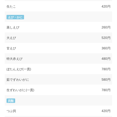
生たこ
420円
えび・かに
蒸しえび
260円
大えび
520円
甘えび
360円
特大赤えび
480円
ぼたんえび(一貫)
780円
茹でずわいがに
580円
生ずわいがに(一貫)
780円
貝類
つぶ貝
420円