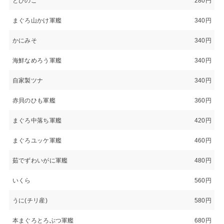
とびのこ
280円
まぐろ山かけ軍艦
340円
かにみそ
340円
海鮮なめろう軍艦
340円
自家製ツナ
340円
赤貝のひも軍艦
360円
まぐろ中落ち軍艦
420円
まぐろユッケ軍艦
460円
茹でずわいがに軍艦
480円
いくら
560円
うに(チリ産)
580円
本まぐろとろぶつ軍艦
680円