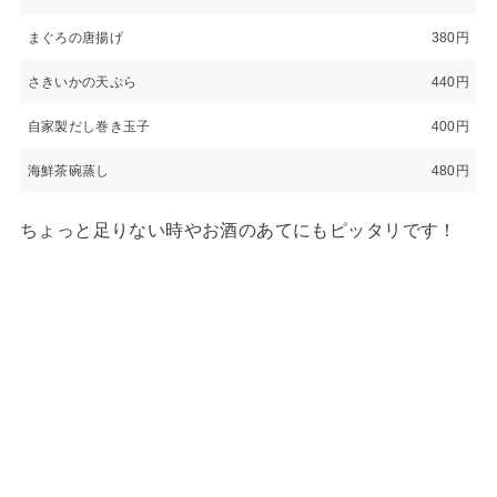
まぐろの唐揚げ
380円
さきいかの天ぷら
440円
自家製だし巻き玉子
400円
海鮮茶碗蒸し
480円
ちょっと足りない時やお酒のあてにもピッタリです！