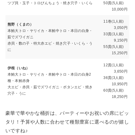
ツブ貝・玉子・トロびんちょう・焼き穴子・いくら
50貫(5人前)
10,000円
11巻(1人前)
熊野（くまの）
3,050円
本鮪大トロ・ヤリイカ・本鮪中トロ・本日の白身・
33貫(3人前)
茹でズワイガニ
9,150円
赤貝・数の子・特大赤エビ・焼き穴子・いくら・う
55貫(5人前)
に
15,250円
12貫(1人前)
伊根（いね）
3,650円
本鮪大トロ・ヤリイカ・本鮪中トロ・本日の白身2
36貫(3人前)
種・本鮪赤身
10,950円
大エビ・赤貝・茹でズワイガニ・ボタンエビ・焼き
60貫(5人前)
穴子・うに
18,250円
豪華で華やかな桶折は、パーティーやお祝いの席にピッ
タリ！予算や人数に合わせて種類豊富に選べるのが嬉し
いですね♪