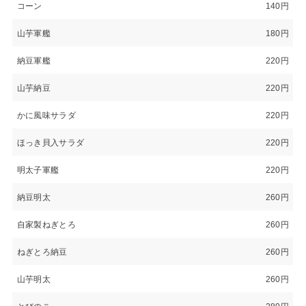
コーン
140円
山芋軍艦
180円
納豆軍艦
220円
山芋納豆
220円
かに風味サラダ
220円
ほっき貝入サラダ
220円
明太子軍艦
220円
納豆明太
260円
自家製ねぎとろ
260円
ねぎとろ納豆
260円
山芋明太
260円