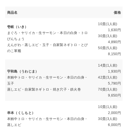
商品名
価格
10貫(1人前)
壱岐（いき）
1,630円
まぐろ・ヤリイカ・生サーモン・本日の白身・トロ
30貫(3人前)
びんちょう
4,890円
えんがわ・蒸しエビ・玉子・自家製ネギトロ・とび
50貫(5人前)
のこ軍艦
8,150円
14貫(1人前)
宇和島（うわじま）
1,930円
本鮪中トロ・ヤリイカ・生サーモン・本日の白身・
42貫(3人前)
玉子
5,790円
蒸しエビ・自家製ネギトロ・焼き穴子・鉄火巻
70貫(3人前)
9,650円
10貫(1人前)
串本（くしもと）
2,000円
本鮪中トロ・ヤリイカ・生サーモン・本日の白身・
30貫(3人前)
蒸しエビ
6,000円