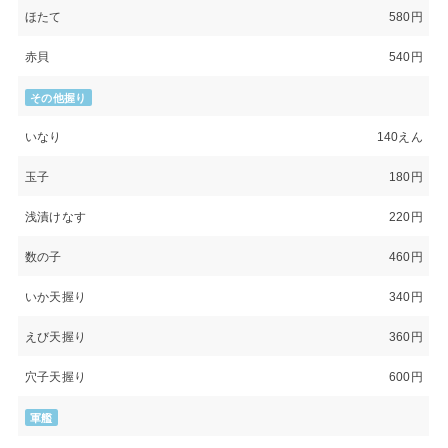
ほたて
580円
赤貝
540円
その他握り
いなり
140えん
玉子
180円
浅漬けなす
220円
数の子
460円
いか天握り
340円
えび天握り
360円
穴子天握り
600円
軍艦