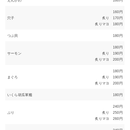
えんがわ
160円
160円
穴子
炙り 170円
炙りマヨ 180円
つぶ貝
180円
180円
サーモン
炙り 190円
炙りマヨ 200円
180円
まぐろ
炙り 190円
炙りマヨ 200円
いくら胡瓜軍艦
180円
240円
ぶり
炙り 250円
炙りマヨ 260円