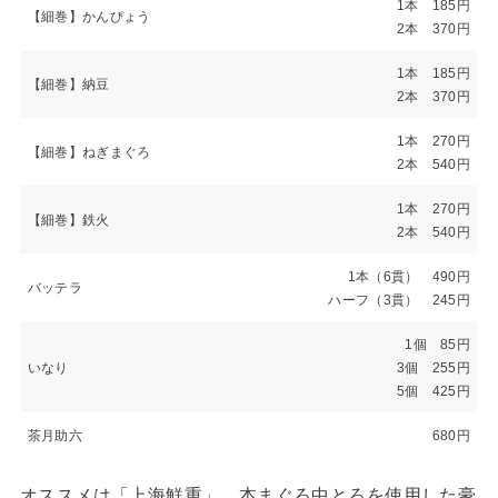
1本 185円
【細巻】かんぴょう
2本 370円
1本 185円
【細巻】納豆
2本 370円
1本 270円
【細巻】ねぎまぐろ
2本 540円
1本 270円
【細巻】鉄火
2本 540円
1本（6貫） 490円
バッテラ
ハーフ（3貫） 245円
1個 85円
いなり
3個 255円
5個 425円
茶月助六
680円
オススメは「上海鮮重」。本まぐろ中とろを使用した豪