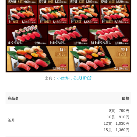
出典：
小僧寿し公式HP
商品名
価格
8貫 790円
10貫 910円
茶月
12貫 1,030円
15貫 1,360円