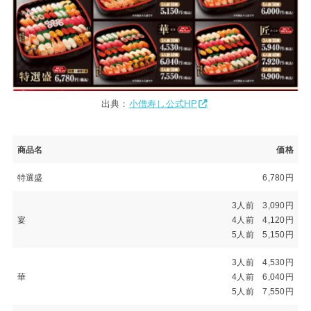
出典：
小僧寿し公式HP
商品名
価格
特選盛
6,780円
3人前 3,090円
宴
4人前 4,120円
5人前 5,150円
3人前 4,530円
華
4人前 6,040円
5人前 7,550円