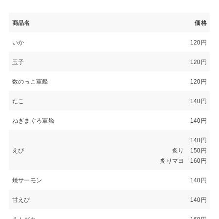
商品名
価格
いか
120円
玉子
120円
数のっこ軍艦
120円
たこ
140円
ねぎまぐろ軍艦
140円
140円
えび
炙り 150円
炙りマヨ 160円
焼サーモン
140円
甘えび
140円