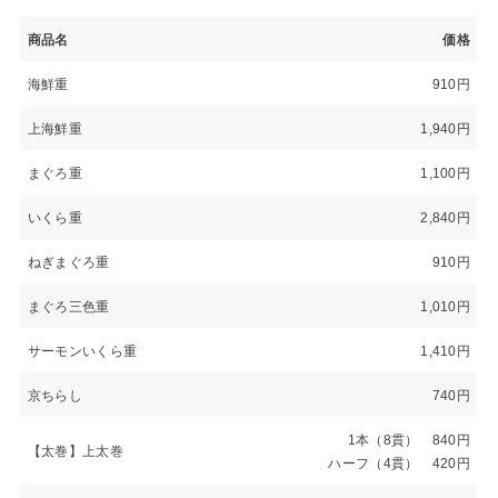
商品名
価格
海鮮重
910円
上海鮮重
1,940円
まぐろ重
1,100円
いくら重
2,840円
ねぎまぐろ重
910円
まぐろ三色重
1,010円
サーモンいくら重
1,410円
京ちらし
740円
1本（8貫） 840円
【太巻】上太巻
ハーフ（4貫） 420円