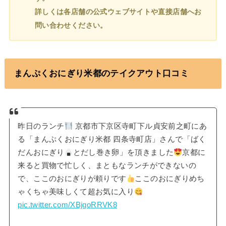
詳しくは各店舗の公式ウェブサイトや直接店舗へお
問い合わせください。
まんぷくおにぎり米都のテイクアウト口コミ
昨日のランチ
京都市下京区寺町下ル貞安前之町にあ
る「まんぷくおにぎり米都 四条寺町店」さんで「ばく
だんおにぎり
とだし巻き卵」を頂きました
京都に
来ると買物で忙しく、まともなランチができないの
で、ここのおにぎりが頼りです
ここのおにぎりめち
ゃくちゃ美味しくて超お気に入り
pic.twitter.com/XBjgoRRVK8