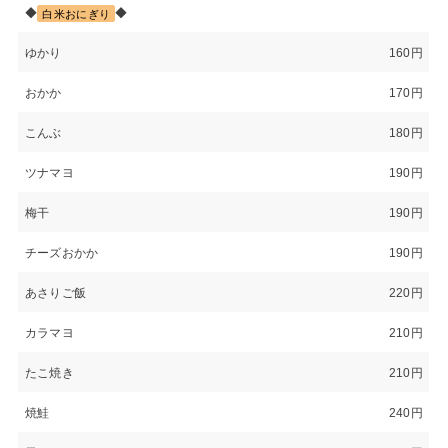
◆
◆
白米おにぎり
ゆかり
160円
おかか
170円
こんぶ
180円
ツナマヨ
190円
梅干
190円
チーズおかか
190円
あさりご飯
220円
カラマヨ
210円
たこ焼き
210円
焼鮭
240円