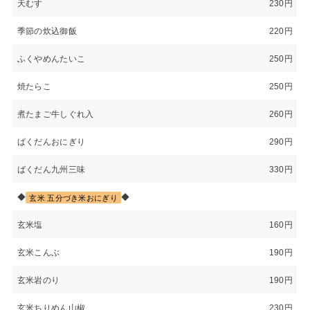
天むす
230円
季節の炊込御飯
220円
ふくやめんたいこ
250円
焼たらこ
250円
煮たまご牛しぐれ入
260円
ばくだんおにぎり
290円
ばくだん九州三味
330円
◆
◆
玄米 五分づき米おにぎり
玄米塩
160円
玄米こんぶ
190円
玄米岩のり
190円
玄米ちりめん山椒
230円