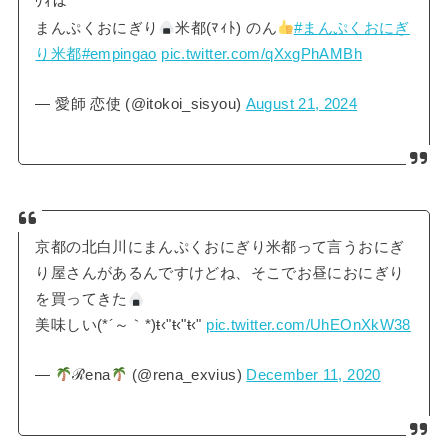
ﾜｨは
まんぷくおにぎり
米都(ﾏｨﾄ) のん
#まんぷくおにぎ
り米都
#empingao
pic.twitter.com/qXxgPhAMBh
— 愛師 恋使 (@itokoi_sisyou)
August 21, 2024
京都の北白川にまんぷくおにぎり米都って言うおにぎ
り屋さんがあるんですけどね、そこでお昼におにぎり
を買ってきた
美味しい(*´～｀*)ŧ‹"ŧ‹"ŧ‹"
pic.twitter.com/UhEOnXkW38
—
ℛena
(@rena_exvius)
December 11, 2020