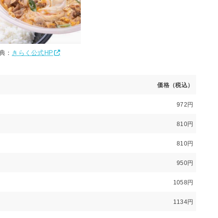
典：
きらく公式HP
価格（税込）
972円
810円
810円
950円
1058円
1134円