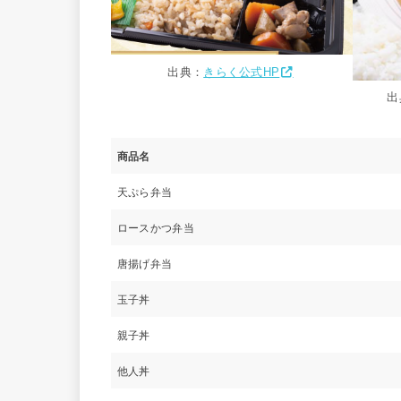
出典：
きらく公式HP
出
商品名
天ぷら弁当
ロースかつ弁当
唐揚げ弁当
玉子丼
親子丼
他人丼