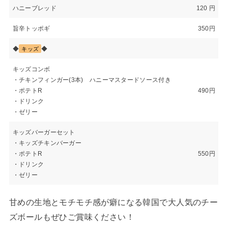
ハニーブレッド
120 円
旨辛トッポギ
350円
◆
◆
キッズ
キッズコンボ
・チキンフィンガー(3本) ハニーマスタードソース付き
・ポテトR
490円
・ドリンク
・ゼリー
キッズバーガーセット
・キッズチキンバーガー
・ポテトR
550円
・ドリンク
・ゼリー
甘めの生地とモチモチ感が癖になる韓国で大人気のチー
ズボールもぜひご賞味ください！