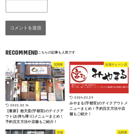
RECOMMEND
北関東
全国チェーン店
2024.03.29
みやまる(宇都宮)のテイクアウトメ
2025.02.14
ニューまとめ！予約注文方法や店
【最新】餃天堂(宇都宮)のテイクア
舗もご紹介！
ウト(お持ち帰り)メニューまとめ！
予約注文方法や店舗もご紹介！
宮城
北関東