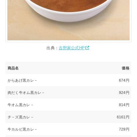
出典：
吉野家公式HP
商品名
価格
からあげ黒カレ－
674円
肉だく牛オム黒カレ－
924円
牛オム黒カレ－
814円
チ－ズ黒カレ－
6161円
牛カルビ黒カレ－
729円