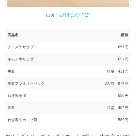
出典：
吉野家公式HP
商品名
価格
チ－ズ牛サラダ
657円
キムチ牛サラダ
657円
牛皿
並盛 411円
牛皿ファミリ－パック
3人前 974円
ねぎ塩豚皿
556円
豚皿
並盛 402円
ねぎ塩牛カルビ皿
589円