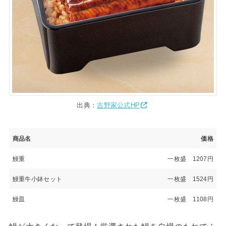
出典：
吉野家公式HP
商品名
価格
鰻重
一枚盛 1207円
鰻重牛小鉢セット
一枚盛 1524円
鰻皿
一枚盛 1108円