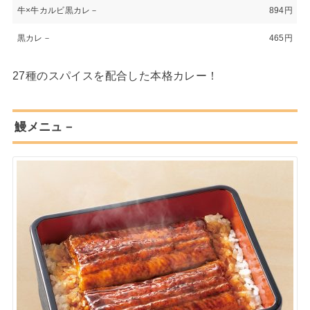
牛×牛カルビ黒カレ－
894円
黒カレ－
465円
27種のスパイスを配合した本格カレー！
鰻メニュ－