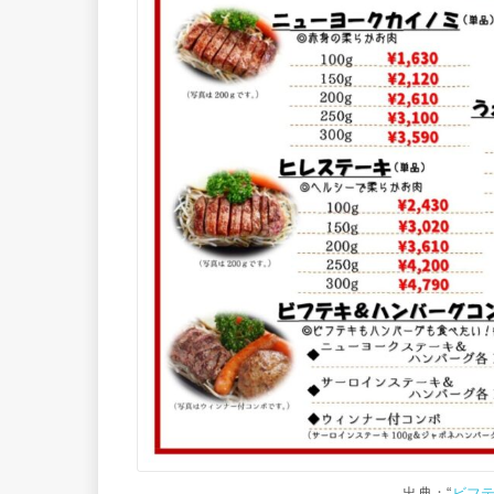
出典：“
ビフテ