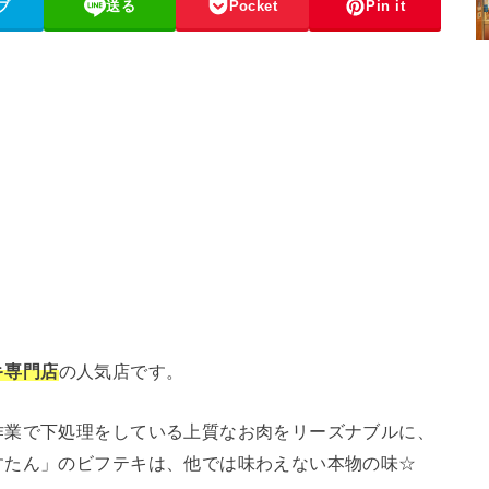
ブ
送る
Pocket
Pin it
キ専門店
の人気店です。
作業で下処理をしている上質なお肉をリーズナブルに、
すたん」のビフテキは、他では味わえない本物の味☆