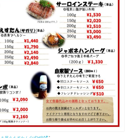
キ屋うえすたん公式HP
”