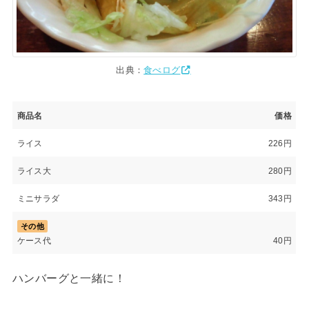
出典：
食べログ
商品名
価格
ライス
226円
ライス大
280円
ミニサラダ
343円
その他
ケース代
40円
ハンバーグと一緒に！