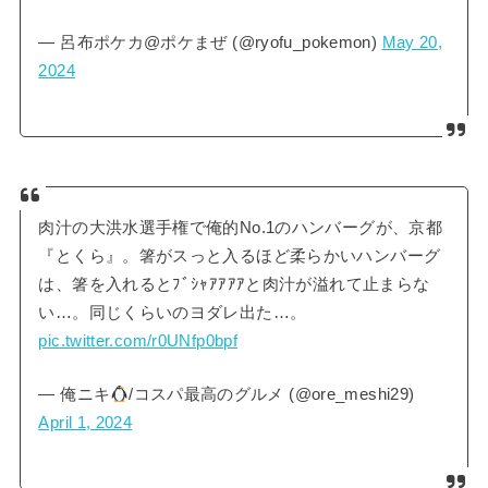
— 呂布ポケカ@ポケまぜ (@ryofu_pokemon)
May 20,
2024
肉汁の大洪水選手権で俺的No.1のハンバーグが、京都
『とくら』。箸がスっと入るほど柔らかいハンバーグ
は、箸を入れるとﾌﾞｼｬｱｱｱｱと肉汁が溢れて止まらな
い…。同じくらいのヨダレ出た…。
pic.twitter.com/r0UNfp0bpf
— 俺ニキ
/コスパ最高のグルメ (@ore_meshi29)
April 1, 2024