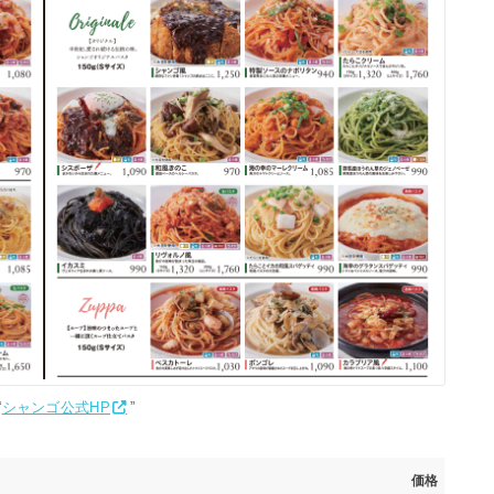
“
シャンゴ公式HP
”
価格