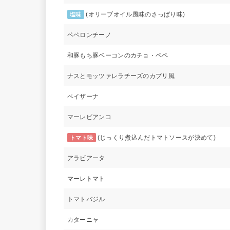
(オリーブオイル風味のさっぱり味)
塩味
ペペロンチーノ
和豚もち豚ベーコンのカチョ・ペペ
ナスとモッツァレラチーズのカプリ風
ペイザーナ
マーレビアンコ
(じっくり煮込んだトマトソースが決めて)
トマト味
アラビアータ
マーレトマト
トマトバジル
カターニャ