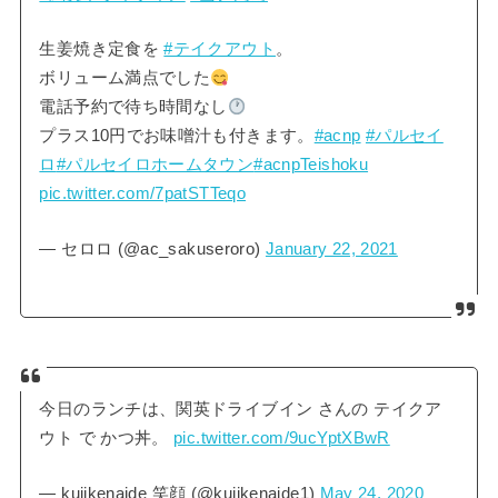
生姜焼き定食を
#テイクアウト
。
ボリューム満点でした
電話予約で待ち時間なし
プラス10円でお味噌汁も付きます。
#acnp
#パルセイ
ロ
#パルセイロホームタウン
#acnpTeishoku
pic.twitter.com/7patSTTeqo
— セロロ (@ac_sakuseroro)
January 22, 2021
今日のランチは、関英ドライブイン さんの テイクア
ウト で かつ丼。
pic.twitter.com/9ucYptXBwR
— kujikenaide 笑顔 (@kujikenaide1)
May 24, 2020