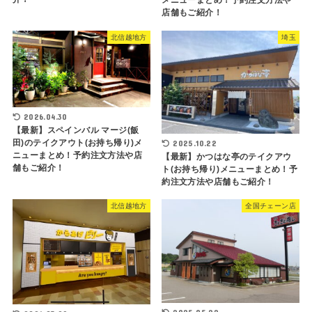
メニューまとめ！予約注文方法や
店舗もご紹介！
北信越地方
埼玉
2026.04.30
【最新】スペインバル マージ(飯
田)のテイクアウト(お持ち帰り)メ
2025.10.22
ニューまとめ！予約注文方法や店
【最新】かつはな亭のテイクアウ
舗もご紹介！
ト(お持ち帰り)メニューまとめ！予
約注文方法や店舗もご紹介！
北信越地方
全国チェーン店