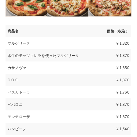
商品名
価格（税込）
マルゲリータ
￥1,320
水牛のモッツァレラを使ったマルゲリータ
￥1,870
カサノヴァ
￥1,650
D.O.C.
￥1,870
ペスカトーラ
￥1,760
ペパロニ
￥1,870
モンテローザ
￥1,870
バンビーノ
￥1,540