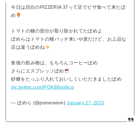
今日は目白のPIZZERIA 37って店でピザ食べて来たぽ
め
トマトの種の部分が取り除かれてたぽめよ
ぽめらはトマトの種バッチ来いや派だけど、お上品な
店は違うぽめね
食後の飲み物は、もちろんコーヒーぽめ
さらにエスプレッソぽめ
砂糖をたっぷり入れておいしくいただきましたぽめ
pic.twitter.com/POK8BooNcq
— ぽめら (@pomeraism)
January 27, 2023