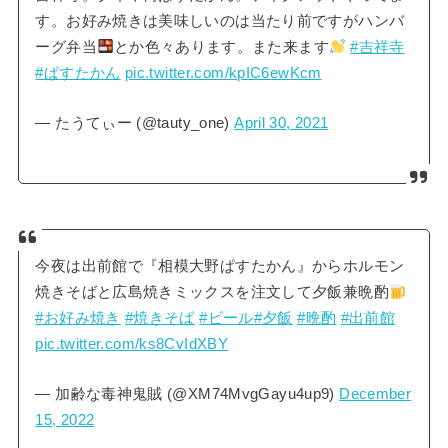
す。お好み焼きは美味しいのは当たり前ですがハンバ
ーグ弁当
とか色々あります。また来ます
#吉祥寺
#ぱすたかん
pic.twitter.com/kpIC6ewKcm
— たうてぃー (@tauty_one)
April 30, 2021
今夜は出前館で『相模大野ぱすたかん』からホルモン
焼きそばと広島焼きミックスを注文して夕飯兼晩酌
#お好み焼き
#焼きそば
#ビール
#夕飯
#晩酌
#出前館
pic.twitter.com/ks8CvIdXBY
— 加齢な毒神鬼賊 (@XM74MvgGayu4up9)
December
15, 2022