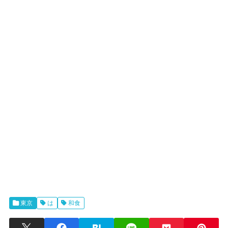
東京
は
和食