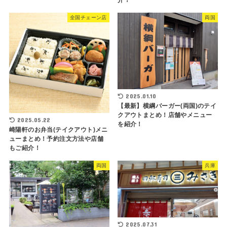
全国チェーン店
両国
2025.01.10
【最新】横綱バーガー(両国)のテイ
クアウトまとめ！店舗やメニュー
2025.05.22
を紹介！
崎陽軒のお弁当(テイクアウト)メニ
ューまとめ！予約注文方法や店舗
もご紹介！
両国
兵庫
2025.07.31