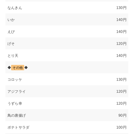
なんきん
130円
いか
140円
えび
140円
げそ
120円
とり天
140円
◆
◆
その他
コロッケ
130円
アジフライ
120円
うずら串
120円
鳥の唐揚げ
90円
ポテトサラダ
100円