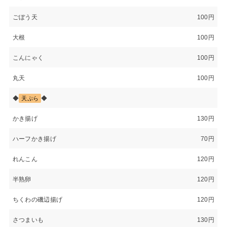
ごぼう天
100円
大根
100円
こんにゃく
100円
丸天
100円
◆
◆
天ぷら
かき揚げ
130円
ハーフかき揚げ
70円
れんこん
120円
半熟卵
120円
ちくわの磯辺揚げ
120円
さつまいも
130円