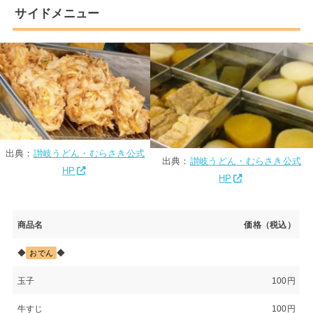
サイドメニュー
出典：
讃岐うどん・むらさき公式
出典：
讃岐うどん・むらさき公式
HP
HP
商品名
価格（税込）
◆
◆
おでん
玉子
100円
牛すじ
100円