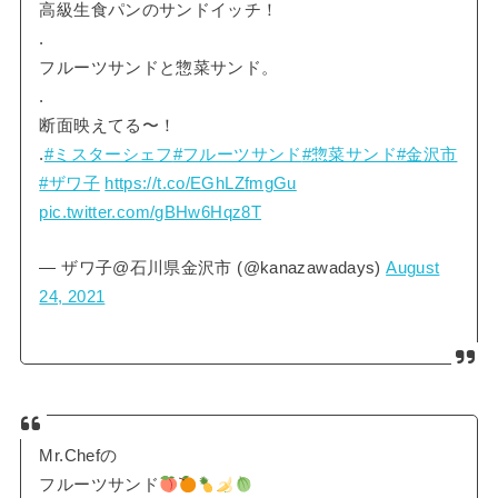
高級生食パンのサンドイッチ！
.
フルーツサンドと惣菜サンド。
.
断面映えてる〜！
.
#ミスターシェフ
#フルーツサンド
#惣菜サンド
#金沢市
#ザワ子
https://t.co/EGhLZfmgGu
pic.twitter.com/gBHw6Hqz8T
— ザワ子@石川県金沢市 (@kanazawadays)
August
24, 2021
Mr.Chefの
フルーツサンド