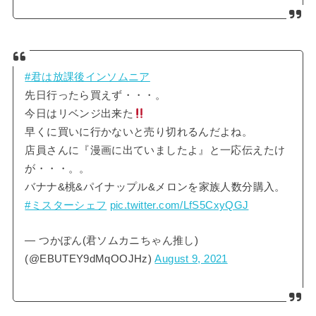
#君は放課後インソムニア
先日行ったら買えず・・・。
今日はリベンジ出来た
早くに買いに行かないと売り切れるんだよね。
店員さんに『漫画に出ていましたよ』と一応伝えたけ
が・・・。。
バナナ&桃&パイナップル&メロンを家族人数分購入。
#ミスターシェフ
pic.twitter.com/LfS5CxyQGJ
— つかぽん(君ソムカニちゃん推し)
(@EBUTEY9dMqOOJHz)
August 9, 2021