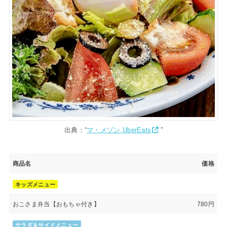
出典：“
マ・メゾン UberEats
”
商品名
価格
キッズメニュー
おこさま弁当【おもちゃ付き】
780円
サラダ＆サイドメニュー