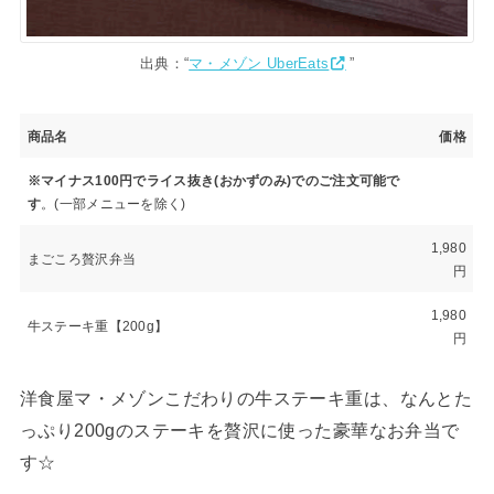
出典：“
マ・メゾン UberEats
”
商品名
価格
※マイナス100円でライス抜き(おかずのみ)でのご注文可能で
す
。(一部メニューを除く)
1,980
まごころ贅沢弁当
円
1,980
牛ステーキ重【200g】
円
洋食屋マ・メゾンこだわりの牛ステーキ重は、なんとた
っぷり200gのステーキを贅沢に使った豪華なお弁当で
す☆