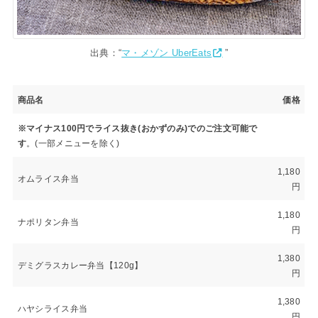
出典：“
マ・メゾン UberEats
”
商品名
価格
※マイナス100円でライス抜き(おかずのみ)でのご注文可能で
す
。(一部メニューを除く)
1,180
オムライス弁当
円
1,180
ナポリタン弁当
円
1,380
デミグラスカレー弁当【120g】
円
1,380
ハヤシライス弁当
円