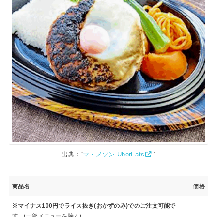
出典：“
マ・メゾン UberEats
”
商品名
価格
※マイナス100円でライス抜き(おかずのみ)でのご注文可能で
す
。(一部メニューを除く)