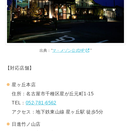
出典：“
マ・メゾン公式HP
”
【対応店舗】
星ヶ丘本店
住所：名古屋市千種区星が丘元町1-15
TEL：
052-781-6562
アクセス：地下鉄東山線 星ヶ丘駅 徒歩5分
日進竹ノ山店