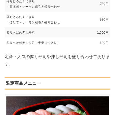
落ちとろたくにぎり
930円
・甘海老・サーモン細巻き盛り合わせ
落ちとろたくにぎり
930円
・ほたて・サーモン細巻き盛り合わせ
炙りさばの押し寿司
1,600円
炙りさばの押し寿司（半量３つ切り）
800円
定番・人気の握り寿司や押し寿司を盛り合わせてありま
す。
限定商品メニュー