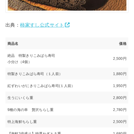
出典：
柿家すし公式サイト
商品名
価格
絶品 特製きりこみばら寿司
2,500円
小分け（4個）
特製きりこみばら寿司（１人前）
1,880円
紅ずわいがにきりこみばら寿司(１人前）
1,950円
生うにいくら重
2,800円
9種の海の幸 贅沢ちらし重
2,780円
特上海鮮ちらし重
2,500円
【海鮮2倍盛り】特選ねぎとろ重
1,680円