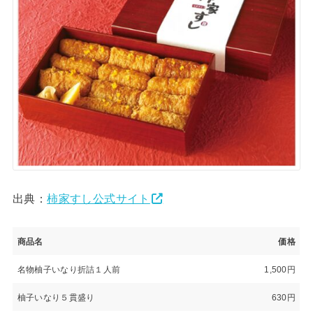
出典：
柿家すし公式サイト
商品名
価格
名物柚子いなり折詰１人前
1,500円
柚子いなり５貫盛り
630円