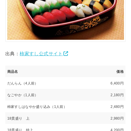
出典：
柿家すし公式サイト
商品名
価格
だんらん（4人前）
6,400円
なごやか（1人前）
2,180円
柿家すしはなやか盛り込み（1人前）
2,480円
18貫盛り 上
2,980円
18貫盛り 特上
4,200円