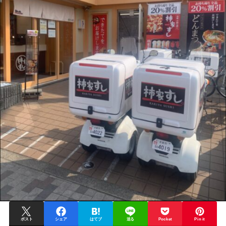
ポスト
シェア
はてブ
送る
Pocket
Pin it