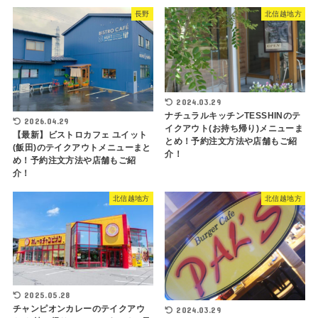
長野
北信越地方
2024.03.29
ナチュラルキッチンTESSHINのテ
2026.04.29
イクアウト(お持ち帰り)メニューま
【最新】ビストロカフェ ユイット
とめ！予約注文方法や店舗もご紹
(飯田)のテイクアウトメニューまと
介！
め！予約注文方法や店舗もご紹
介！
北信越地方
北信越地方
2025.05.28
チャンピオンカレーのテイクアウ
2024.03.29