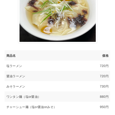
商品名
価格
塩ラーメン
720円
醤油ラーメン
720円
みそラーメン
730円
ワンタン麺（塩or醤油）
880円
チャーシュー麺（塩or醤油orみそ）
950円