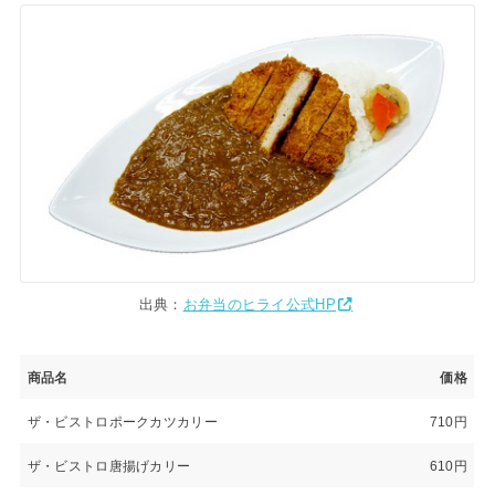
出典：
お弁当のヒライ公式HP
商品名
価格
ザ・ビストロポークカツカリー
710円
ザ・ビストロ唐揚げカリー
610円