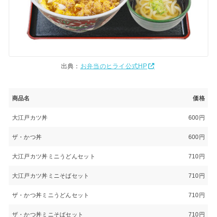
出典：
お弁当のヒライ公式HP
商品名
価格
大江戸カツ丼
600円
ザ・かつ丼
600円
大江戸カツ丼ミニうどんセット
710円
大江戸カツ丼ミニそばセット
710円
ザ・かつ丼ミニうどんセット
710円
ザ・かつ丼ミニそばセット
710円