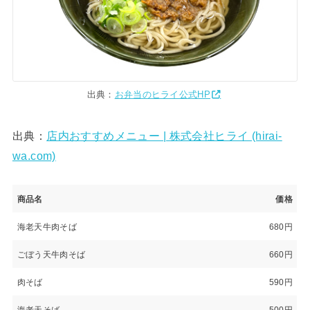
出典：
お弁当のヒライ公式HP
出典：
店内おすすめメニュー | 株式会社ヒライ (hirai-
wa.com)
商品名
価格
海老天牛肉そば
680円
ごぼう天牛肉そば
660円
肉そば
590円
海老天そば
500円