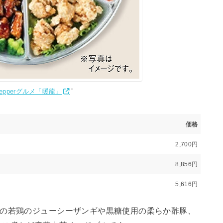
 Pepperグルメ「暖龍」
”
価格
2,700円
8,856円
5,616円
番の若鶏のジューシーザンギや黒糖使用の柔らか酢豚、