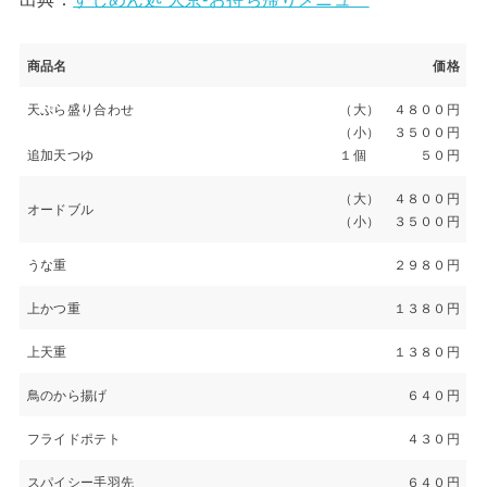
商品名
価格
天ぷら盛り合わせ
（大） ４８００円
（小） ３５００円
追加天つゆ
１個 ５０円
（大） ４８００円
オードブル
（小） ３５００円
うな重
２９８０円
上かつ重
１３８０円
上天重
１３８０円
鳥のから揚げ
６４０円
フライドポテト
４３０円
スパイシー手羽先
６４０円