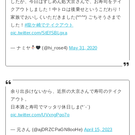
したが、今日はすしめん処大京さんで、お寿司をテイ
クアウトしました！中トロは後乗せというこだわり！
家族でおいしくいただきました(*^^*) ごちそうさまで
した！
#龍ケ崎でテイクアウト
pic.twitter.com/StEfSBLgxa
— ナミヤ
(@hi_rose4)
May 31, 2020
余り出歩けないから、近所の大京さんで寿司のテイク
アウト。
日本酒と寿司でマッタリ休日しま(*´-`)
pic.twitter.com/UVxngPpo7q
— 元さん (@ajDRZCPaGN8ooHe)
April 15, 2023