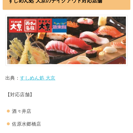
すしめん処 大京のテイクアウト対応店舗
出典：
すしめん処 大京
【対応店舗】
酒々井店
佐原水郷橋店