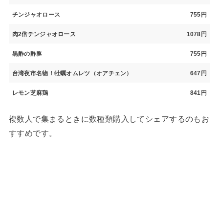
チンジャオロース
755円
肉2倍チンジャオロース
1078円
黒酢の酢豚
755円
台湾夜市名物！牡蠣オムレツ（オアチェン）
647円
レモン芝麻鶏
841円
複数人で集まるときに数種類購入してシェアするのもお
すすめです。