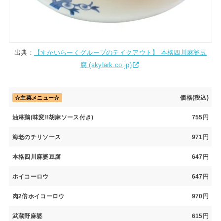
出典：
【すかいらーくグループのテイクアウト】 本格四川麻婆豆
腐 (skylark.co.jp)
価格(税込)
☆主菜メニュー☆
油淋鶏(味変!!胡麻ソース付き)
755円
海老のチリソース
971円
本格四川麻婆豆腐
647円
ホイコーロウ
647円
肉2倍ホイコーロウ
970円
武蔵野麻婆
615円