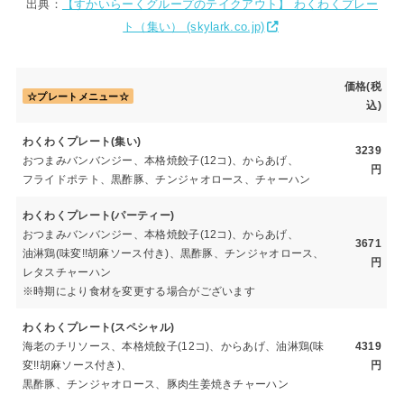
出典：
【すかいらーくグループのテイクアウト】 わくわくプレー
ト（集い） (skylark.co.jp)
価格(税
☆プレートメニュー☆
込)
わくわくプレート(集い)
3239
おつまみバンバンジー、本格焼餃子(12コ)、からあげ、
円
フライドポテト、黒酢豚、チンジャオロース、チャーハン
わくわくプレート(パーティー)
おつまみバンバンジー、本格焼餃子(12コ)、からあげ、
3671
油淋鶏(味変!!胡麻ソース付き)、黒酢豚、チンジャオロース、
円
レタスチャーハン
※時期により食材を変更する場合がございます
わくわくプレート(スペシャル)
海老のチリソース、本格焼餃子(12コ)、からあげ、油淋鶏(味
4319
変!!胡麻ソース付き)、
円
黒酢豚、チンジャオロース、豚肉生姜焼きチャーハン