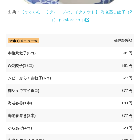
出典：
【すかいらーくグループのテイクアウト】 海老蒸し餃子（2
コ） (skylark.co.jp
価格(税込)
☆点心メニュー☆
本格焼餃子(6コ)
301円
W焼餃子(12コ)
561円
シビ！から！赤餃子(6コ)
377円
肉シュウマイ(5コ)
377円
海老春巻(1本)
193円
海老春巻き(2本)
377円
からあげ(4コ)
323円