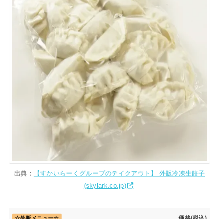
出典：
【すかいらーくグループのテイクアウト】 外販冷凍生餃子
(skylark.co.jp)
価格(税込)
☆外販メニュー☆