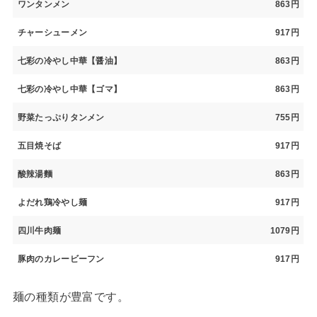
ワンタンメン
863円
チャーシューメン
917円
七彩の冷やし中華【醤油】
863円
七彩の冷やし中華【ゴマ】
863円
野菜たっぷりタンメン
755円
五目焼そば
917円
酸辣湯麵
863円
よだれ鶏冷やし麺
917円
四川牛肉麺
1079円
豚肉のカレービーフン
917円
麺の種類が豊富です。