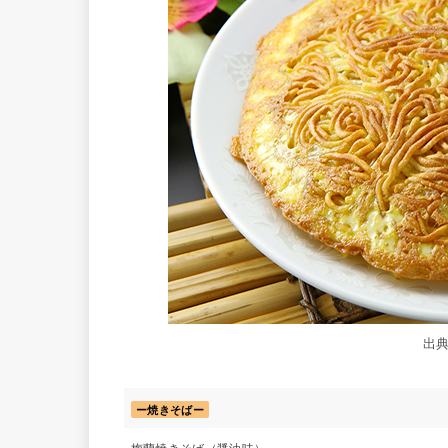
出
ー焼きそばー