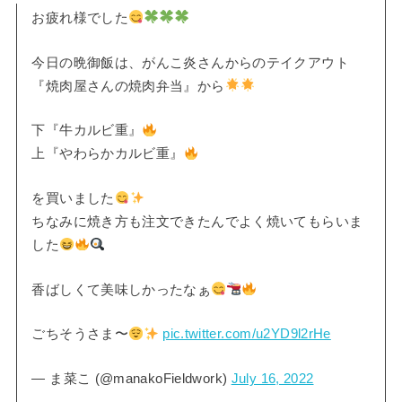
お疲れ様でした
今日の晩御飯は、がんこ炎さんからのテイクアウト
『焼肉屋さんの焼肉弁当』から
下『牛カルビ重』
上『やわらかカルビ重』
を買いました
ちなみに焼き方も注文できたんでよく焼いてもらいま
した
香ばしくて美味しかったなぁ
ごちそうさま〜
pic.twitter.com/u2YD9l2rHe
— ま菜こ (@manakoFieldwork)
July 16, 2022