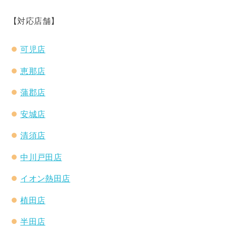
【対応店舗】
可児店
恵那店
蒲郡店
安城店
清須店
中川戸田店
イオン熱田店
植田店
半田店