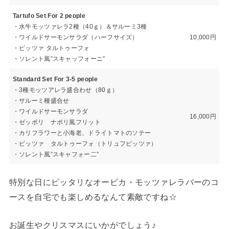
Tartufo Set For 2 people
・水牛モッツァレラ2種（40ｇ）＆サルーミ3種
・ワイルドサーモンサラダ（ハーフサイズ）
10,000円
・ピッツァ タルトゥーフォ
・ソレント風”スキャッフォーニ”
Standard Set For 3-5 people
・3種モッツアレラ盛合わせ（80ｇ）
・サルーミ種盛合せ
・ワイルドサーモンサラダ
16,000円
・ゼッポリ ナポリ風フリット
・カリフラワーと小海老、ドライトマトのソテー
・ピッツァ タルトゥーフォ（トリュフピッツァ）
・ソレント風”スキャフォー二”
特別な日にピッタリなオービカ・モッツァレラバーのコ
ースを自宅でも楽しめるなんて素敵ですね☆
お誕生やクリスマスにいかがでしょう♪