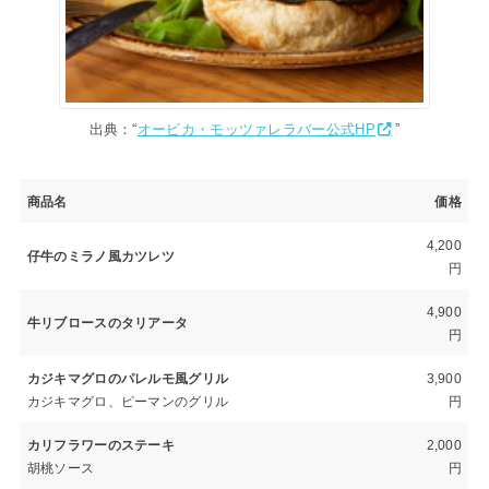
出典：“
オービカ・モッツァレラバー公式HP
”
商品名
価格
4,200
仔牛のミラノ風カツレツ
円
4,900
牛リブロースのタリアータ
円
カジキマグロのパレルモ風グリル
3,900
カジキマグロ、ピーマンのグリル
円
カリフラワーのステーキ
2,000
胡桃ソース
円