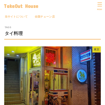
TakeOut House
MENU
当サイトについて
全国チェーン店
タイ料理
東京